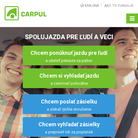
KRAJINA
AKO TO FUNGUJE
Navi
SPOLUJAZDA PRE ĽUDÍ A VECI
Chcem ponúknuť jazdu pre ľudí
a ušetriť peniaze za palivo
Chcem si vyhladať jazdu
a cestovať pohodlne
Chcem poslať zásielku
a získať rýchle doručenie
Chcem vyhľadať zásielky
a prepraviť ich za poplatok