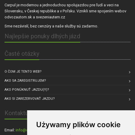
Carpul je modernou a jednoduchou spolujazdou pre ľudí a veci na
Slovensku, v Českej republike a v Poľsku. Vznikli sme spojením webov
odvozautom.sk a svezeniautem.cz
Sme nezávislí, bez cenzúry a naše služby sú zadarmo.
Najlepšie ponuky dlhých jázd
Časté otázky
O ČOM JE TENTO WEB?
AKO SA ZAREGISTRUJEM?
AKO PONÚKNUŤ JAZDU(Y)?
AKO SI ZAREZERVOVAŤ JAZDU?
Kontaktuj nás
Używamy plików cookie
Email:
info@carpul.eu
, Sídlo spoločnosti: Praha, Česká republika