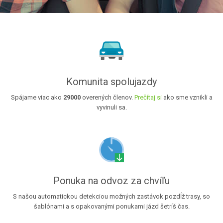
Komunita spolujazdy
Spájame viac ako
29000
overených členov.
Prečítaj si
ako sme vznikli a
vyvinuli sa.
Ponuka na odvoz za chvíľu
S našou automatickou detekciou možných zastávok pozdĺž trasy, so
šablónami a s opakovanými ponukami jázd šetríš čas.