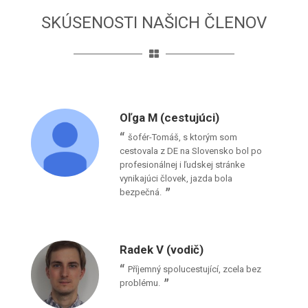
SKÚSENOSTI NAŠICH ČLENOV
Oľga M (cestujúci)
šofér-Tomáš, s ktorým som
cestovala z DE na Slovensko bol po
profesionálnej i ľudskej stránke
vynikajúci človek, jazda bola
bezpečná.
Radek V (vodič)
Příjemný spolucestující, zcela bez
problému.