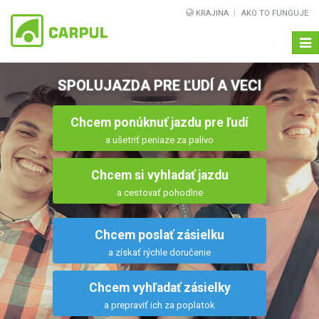
KRAJINA
AKO TO FUNGUJE
Navi
SPOLUJAZDA PRE ĽUDÍ A VECI
Chcem ponúknuť jazdu pre ľudí
a ušetriť peniaze za palivo
Chcem si vyhladať jazdu
a cestovať pohodlne
Chcem poslať zásielku
a získať rýchle doručenie
Chcem vyhľadať zásielky
a prepraviť ich za poplatok