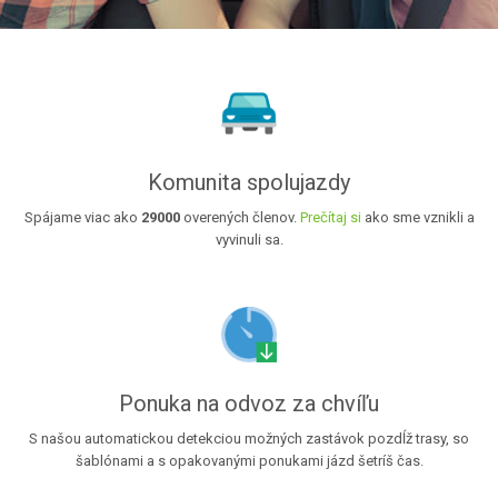
Komunita spolujazdy
Spájame viac ako
29000
overených členov.
Prečítaj si
ako sme vznikli a
vyvinuli sa.
Ponuka na odvoz za chvíľu
S našou automatickou detekciou možných zastávok pozdĺž trasy, so
šablónami a s opakovanými ponukami jázd šetríš čas.