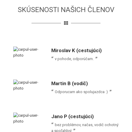
SKÚSENOSTI NAŠICH ČLENOV
Miroslav K (cestujúci)
v pohode, odporúčam.
Martin B (vodič)
Odporucam ako spolujazdca :)
Jano P (cestujúci)
bez problémov, načas, vodič ochotný
a spoľahlivý