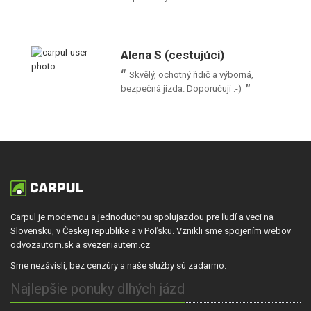
Alena S (cestujúci)
Skvělý, ochotný řidič a výborná,
bezpečná jízda. Doporučuji :-)
Carpul je modernou a jednoduchou spolujazdou pre ľudí a veci na
Slovensku, v Českej republike a v Poľsku. Vznikli sme spojením webov
odvozautom.sk a svezeniautem.cz
Sme nezávislí, bez cenzúry a naše služby sú zadarmo.
Najlepšie ponuky dlhých jázd