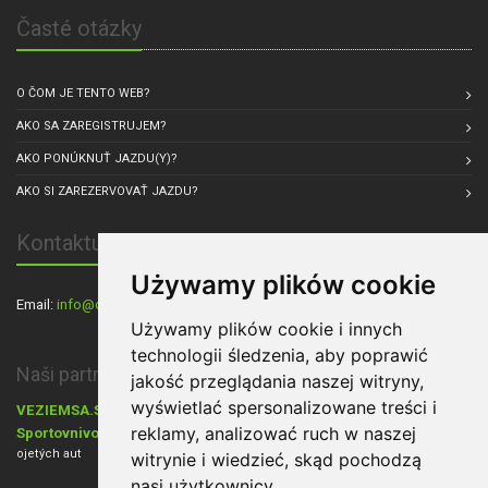
Časté otázky
O ČOM JE TENTO WEB?
AKO SA ZAREGISTRUJEM?
AKO PONÚKNUŤ JAZDU(Y)?
AKO SI ZAREZERVOVAŤ JAZDU?
Kontaktuj nás
Używamy plików cookie
Email:
info@carpul.eu
, Sídlo spoločnosti: Praha, Česká republika
Używamy plików cookie i innych
technologii śledzenia, aby poprawić
Naši partneri:
jakość przeglądania naszej witryny,
wyświetlać spersonalizowane treści i
VEZIEMSA.SK
- Dovoz áut zo zahraničia,
Cestovanie s Walkers.sk
,
reklamy, analizować ruch w naszej
Sportovnivozy.cz
Ráj aut
- inzerce sportovních aut,
- inzerce nových i
ojetých aut
witrynie i wiedzieć, skąd pochodzą
nasi użytkownicy.